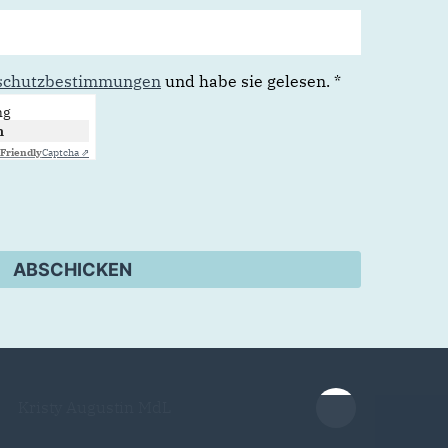
schutzbestimmungen
und habe sie gelesen.
*
ng
n
Friendly
Captcha ⇗
ABSCHICKEN
Kristy Augustin MdL