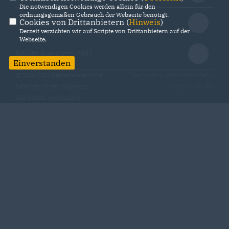
Die notwendigen Cookies werden allein für den
ordnungsgemäßen Gebrauch der Webseite benötigt.
Cookies von Drittanbietern (
Hinweis
)
CDU Deutschlands
Derzeit verzichten wir auf Scripte von Drittanbietern auf der
Webseite.
Kristy Augustin MdL
Einverstanden
@2026 CDU Gemeindeverband
Realisation: Sharkness Media
Letschin/ Kristy Augustin
GmbH & Co. KG
Alle Rechte vorbehalten.